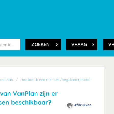
ZOEKEN
VRAAG
VR
 VanPlan
Hoe kan ik een rolstoel-/begeleiderplaats
an VanPlan zijn er
tsen beschikbaar?
Afdrukken