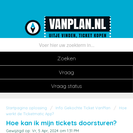
Zoeken
Vraag
Vraag status
Startpagina oplossing
Info Gekochte Ticket VanPlan
Hoe
werkt de Ticketmatic App?
Hoe kan ik mijn tickets doorsturen?
Gewijzigd op: Vr, 5 Apr, 2024 om 1:31 PM