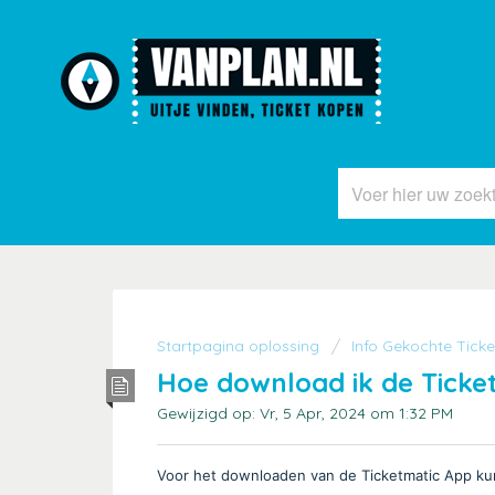
Startpagina oplossing
Info Gekochte Tick
Hoe download ik de Ticke
Gewijzigd op: Vr, 5 Apr, 2024 om 1:32 PM
Voor het downloaden van de Ticketmatic App ku