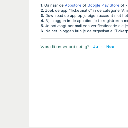
1.
Ga naar de
Appstore
of
Google Play Store
of k
2.
Zoek de app "Ticketmatic" in de categorie "A
3.
Download de app op je eigen account met het 
4.
Bij inloggen in de app dien je te registreren 
5.
Je ontvangt per mail een verificatiecode die j
6.
Na het inloggen kun je de organisatie "Ticketpo
Was dit antwoord nuttig?
Ja
Nee