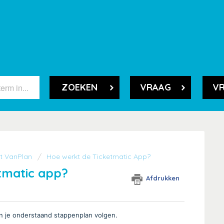
ZOEKEN
VRAAG
VR
et VanPlan
Hoe werkt de Ticketmatic App?
tmatic app?
Afdrukken
n je onderstaand stappenplan volgen.