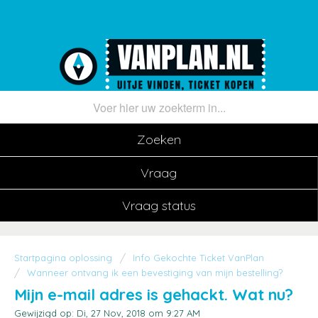
Zoeken
Vraag
Vraag status
Startpagina oplossing
Info Gekochte Ticket VanPlan
Wanneer ontvang ik een bevestiging van mijn bestelling?
Mijn e-mail adres is gehackt. Wat nu?
Gewijzigd op: Di, 27 Nov, 2018 om 9:27 AM