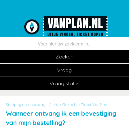
Zoeken
Vraag
Vraag status
Startpagina oplossing
Info Gekochte Ticket VanPlan
Wanneer ontvang ik een bevestiging
van mijn bestelling?